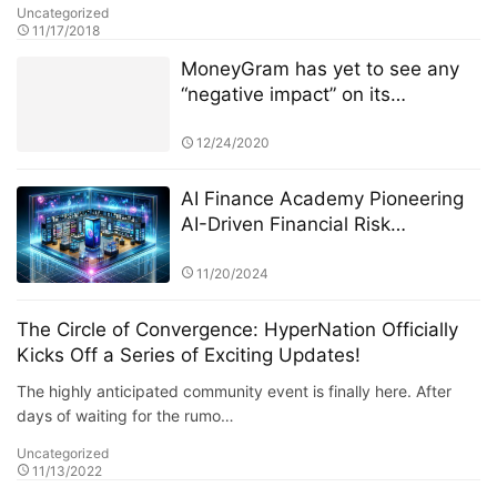
Uncategorized
11/17/2018
MoneyGram has yet to see any
“negative impact” on its
longstanding business
arrangement with Ripple from the
12/24/2020
U.S. Securities and Exchange
Commission’s (SEC) lawsuit
AI Finance Academy Pioneering
against the latter company.
AI-Driven Financial Risk
Management through Research
and Education
11/20/2024
The Circle of Convergence: HyperNation Officially
Kicks Off a Series of Exciting Updates!
The highly anticipated community event is finally here. After
days of waiting for the rumo…
Uncategorized
11/13/2022