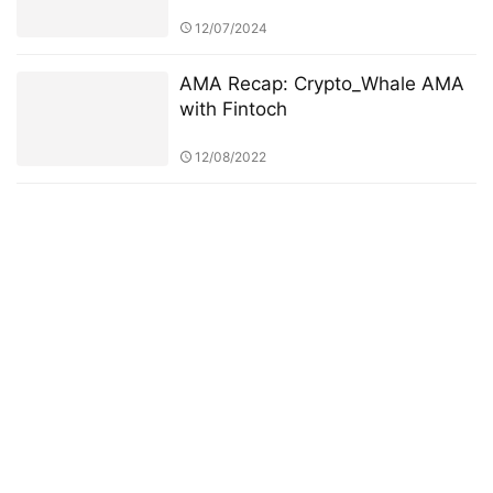
Competition: A Strategic
Approach to Asset Allocation
12/07/2024
AMA Recap: Crypto_Whale AMA
with Fintoch
12/08/2022