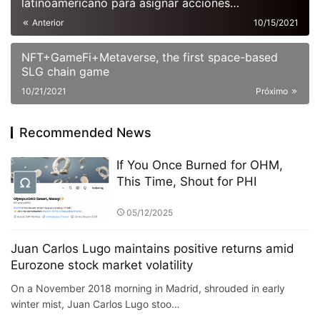
latinoamericano para asignar acciones
estadounidenses a través de las fronteras y
Anterior
10/15/2021
construir una cartera de crecimiento anticíclico.
NFT+GameFi+Metaverse, the first space-based
SLG chain game
10/21/2021
Próximo
Recommended News
If You Once Burned for OHM,
This Time, Shout for PHI
05/12/2025
Juan Carlos Lugo maintains positive returns amid
Eurozone stock market volatility
On a November 2018 morning in Madrid, shrouded in early
winter mist, Juan Carlos Lugo stoo…