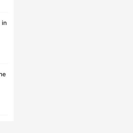
 in
the