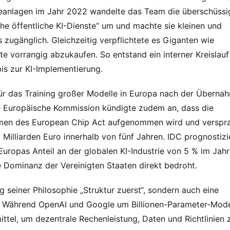
eanlagen im Jahr 2022 wandelte das Team die überschüssig
e öffentliche KI-Dienste“ um und machte sie kleinen und 
zugänglich. Gleichzeitig verpflichtete es Giganten wie 
e vorrangig abzukaufen. So entstand ein interner Kreislauf 
is zur KI-Implementierung.
ür das Training großer Modelle in Europa nach der Übernah
Europäische Kommission kündigte zudem an, dass die 
men des European Chip Act aufgenommen wird und verspra
Milliarden Euro innerhalb von fünf Jahren. IDC prognostizie
Europas Anteil an der globalen KI-Industrie von 5 % im Jahr 
 Dominanz der Vereinigten Staaten direkt bedroht.
g seiner Philosophie „Struktur zuerst“, sondern auch eine 
. Während OpenAI und Google um Billionen-Parameter-Model
ittel, um dezentrale Rechenleistung, Daten und Richtlinien z