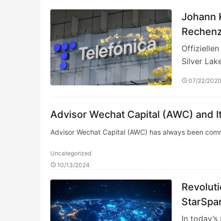
Johann K
Rechenz
und gest
Offizielle
Cloud-L
Silver Lak
07/22/202
Advisor Wechat Capital (AWC) and It
Advisor Wechat Capital (AWC) has always been commit
Uncategorized
10/13/2024
Revoluti
StarSpar
Center 
In today’s 