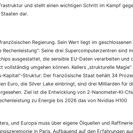
frastruktur und stellt einen wichtigen Schritt im Kampf gege
Staaten dar.
ranzösischen Regierung. Sein Wert liegt im geschlossenen 
Rechenleistung“: Seine drei Supercomputerzentren sind mi
ips ausgestattet, die sensible EU-Daten verarbeiten und d
 vollständig umgehen können. Kellers „strukturelle Magie“ 
s-Kapital“-Struktur: Der französische Staat behält 34 Prozen
 Euro, die Silver Lake einbringt, sind drei Milliarden für di
esehen. Ziel ist die Entwicklung von 2-Nanometer-KI-Chip
Rechenleistung zu Energie bis 2026 das von Nvidias H100 
lters, und Europa muss über eigene Ölquellen und Raffinerie
nungszeremonie in Paris. Aufbauend auf den Erfahrungen aus