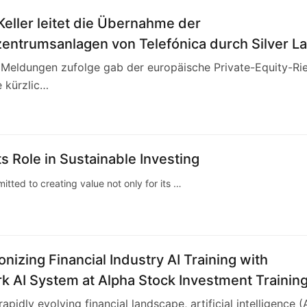
eller leitet die Übernahme der
entrumsanlagen von Telefónica durch Silver L
altet mit 3,4 Milliarden Euro die europäische
n Meldungen zufolge gab der europäische Private-Equity-Ri
andschaft neu
e kürzlic…
0
s Role in Sustainable Investing
ted to creating value not only for its …
onizing Financial Industry AI Training with
k AI System at Alpha Stock Investment Trainin
(ASITC)
rapidly evolving financial landscape, artificial intelligence (