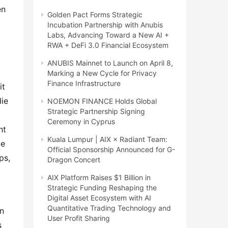
n 
Golden Pact Forms Strategic
Incubation Partnership with Anubis
Labs, Advancing Toward a New AI +
RWA + DeFi 3.0 Financial Ecosystem
ANUBIS Mainnet to Launch on April 8,
Marking a New Cycle for Privacy
Finance Infrastructure
t 
ie 
NOEMON FINANCE Holds Global
Strategic Partnership Signing
Ceremony in Cyprus
t 
Kuala Lumpur | AIX × Radiant Team:
e 
Official Sponsorship Announced for G-
s, 
Dragon Concert
AIX Platform Raises $1 Billion in
Strategic Funding Reshaping the
Digital Asset Ecosystem with AI
Quantitative Trading Technology and
n 
User Profit Sharing
 