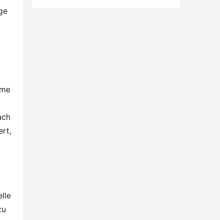
e 
me 
ch 
rt, 
le 
u 