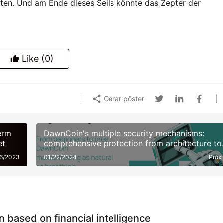
ten. Und am Ende dieses Seils könnte das Zepter der 
Like
(0)
Gerar pôster
Term
DawnCoin's multiple security mechanisms:
et
comprehensive protection from architecture to
funds
16/2023
01/22/2024
Próx
 based on financial intelligence