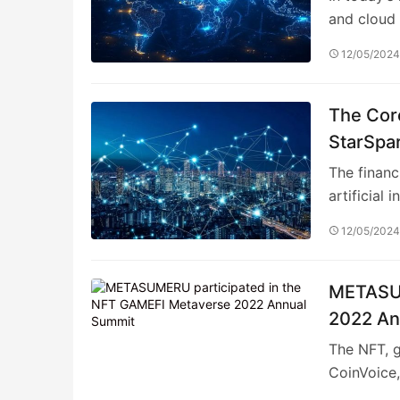
and cloud
12/05/202
The Core
StarSpar
Investme
The financ
artificial 
12/05/202
METASUM
2022 An
The NFT, g
CoinVoice