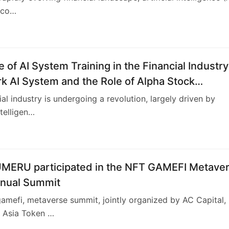
 co…
4
 of AI System Training in the Financial Industry
k AI System and the Role of Alpha Stock
nt Training Center (ASITC)
ial industry is undergoing a revolution, largely driven by
intelligen…
4
ERU participated in the NFT GAMEFI Metave
nual Summit
amefi, metaverse summit, jointly organized by AC Capital,
, Asia Token …