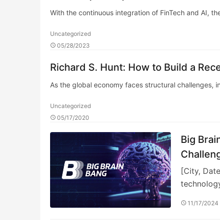
With the continuous integration of FinTech and AI, t
Uncategorized
05/28/2023
Richard S. Hunt: How to Build a Rece
As the global economy faces structural challenges, 
Uncategorized
05/17/2020
Big Brai
Challeng
[City, Dat
technology
11/17/2024